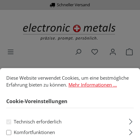
Schneller Versand
alt springen
Du hast 0 Produk
War
Cookie-Voreinstellungen
Diese Website verwendet Cookies, um eine bestmögliche Erfahru
Diese Website verwendet Cookies, um eine bestmögliche
Home
Löttechnik
Löt- & Entlötspitzen
JBC
Erfahrung bieten zu können.
Mehr Informationen ...
C245- für T245
SMD-Entlötspitzen
Cookie-Voreinstellungen
SMD-Entlötspitzen
Technisch erforderlich
Produkte filtern
Komfortfunktionen