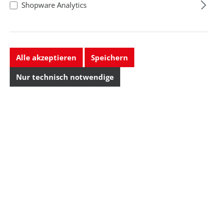
Shopware Analytics
Alle akzeptieren
Speichern
Nur technisch notwendige
SMD-Entlötspitze
Serie C245,
C245019/4,6 mm,
Typ/Maße: C245019/4,6
für Chip-
mm, Ausf...
Komponenten