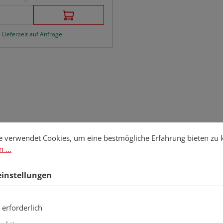
 Lieferzeit auf Anfrage
stellungen
erwendet Cookies, um eine bestmögliche Erfahrung bieten zu kö
e verwendet Cookies, um eine bestmögliche Erfahrung bieten zu
 ...
einstellungen
 erforderlich