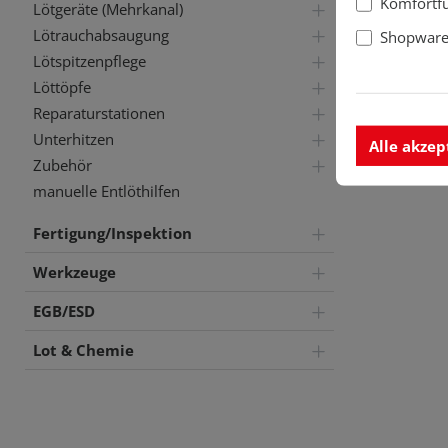
Komfortf
Lötgeräte (Mehrkanal)
Lötrauchabsaugung
Shopware 
Lötspitzenpflege
Löttöpfe
Reparaturstationen
Unterhitzen
Alle akzep
Zubehör
manuelle Entlöthilfen
Fertigung/Inspektion
Werkzeuge
EGB/ESD
Lot & Chemie