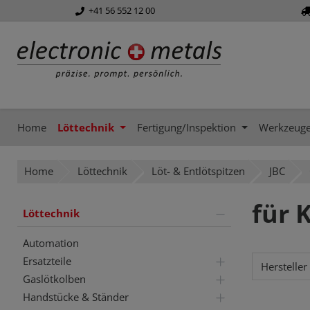
+41 56 552 12 00
springen
Zur Hauptnavigation springen
Home
Löttechnik
Fertigung/Inspektion
Werkzeug
Home
Löttechnik
Löt- & Entlötspitzen
JBC
für 
Löttechnik
Automation
Ersatzteile
Hersteller
Gaslötkolben
Handstücke & Ständer