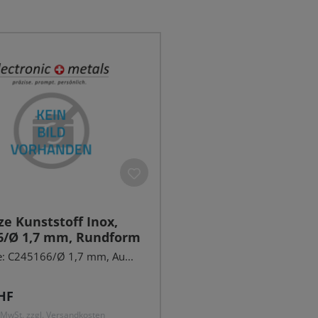
ze Kunststoff Inox,
6/Ø 1,7 mm, Rundform
: C245166/Ø 1,7 mm, Au...
r Preis:
HF
. MwSt. zzgl. Versandkosten