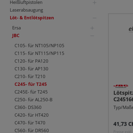
Heißluftpistolen
Laserabsaugung
Löt- & Entlötspitzen
Ersa
JBC
C105- für NT105/NP105
C115- für NT115/NP115
C120- für PA120
C130- für AP130
C210- für T210
C245- für T245
C245E- für T245
Lötspit
C24516
C250- für AL250-B
Typ/Maße
C360- DS360
C420- für HT420
C470- für T470
Reguläre
41,73 C
C560- für DR560
Preise exkl