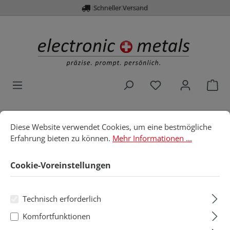
Über 10.000 Artikel
Schneller Versand
alt springen
Du hast 0 Produk
War
Cookie-Voreinstellungen
Diese Website verwendet Cookies, um eine bestmögliche Erfahru
Diese Website verwendet Cookies, um eine bestmögliche
Home
Löttechnik
Löt- & Entlötspitzen
JBC
Erfahrung bieten zu können.
Mehr Informationen ...
W140 Abisolierer
Cookie-Voreinstellungen
W140 Abisolierer
Technisch erforderlich
Komfortfunktionen
Produkte filtern