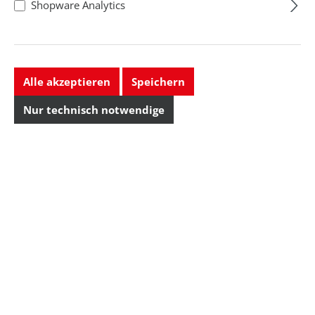
Shopware Analytics
Alle akzeptieren
Speichern
Nur technisch notwendige
Abisolierkartusche
, AWG 14
Ausführung: AWG 14
Regulärer Preis: