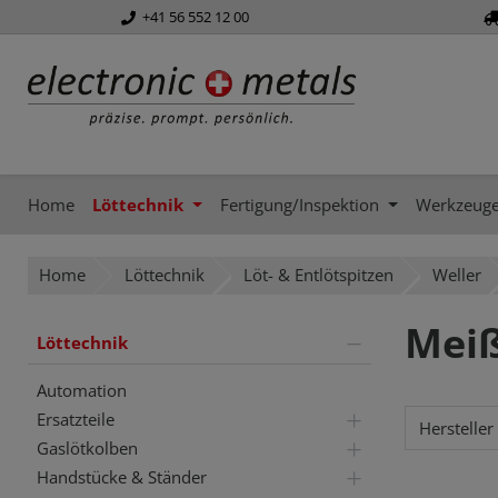
+41 56 552 12 00
springen
Zur Hauptnavigation springen
Home
Löttechnik
Fertigung/Inspektion
Werkzeug
Home
Löttechnik
Löt- & Entlötspitzen
Weller
Meiß
Löttechnik
Automation
Ersatzteile
Hersteller
Gaslötkolben
Handstücke & Ständer