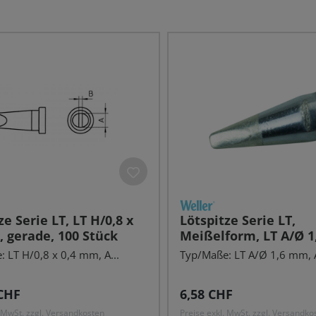
ze Serie LT, LT H/0,8 x
Lötspitze Serie LT,
 gerade, 100 Stück
Meißelform, LT A/Ø 
gerade
 LT H/0,8 x 0,4 mm, A...
Typ/Maße: LT A/Ø 1,6 mm, A
r Preis:
Regulärer Preis:
CHF
6,58 CHF
. MwSt. zzgl. Versandkosten
Preise exkl. MwSt. zzgl. Versandko