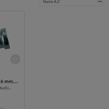
1,6 mm,
usfü...
sten