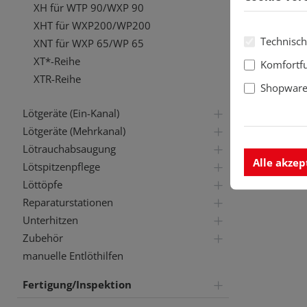
XH für WTP 90/WXP 90
XHT für WXP200/WP200
Technisch
XNT für WXP 65/WP 65
XT*-Reihe
Komfortf
XTR-Reihe
Shopware 
Lötgeräte (Ein-Kanal)
Lötgeräte (Mehrkanal)
Lötrauchabsaugung
Alle akzep
Lötspitzenpflege
Löttöpfe
Reparaturstationen
Unterhitzen
Zubehör
manuelle Entlöthilfen
Fertigung/Inspektion