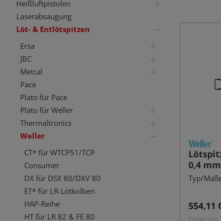
Heißluftpistolen
Laserabsaugung
Löt- & Entlötspitzen
Ersa
JBC
Metcal
Pace
Plato für Pace
Plato für Weller
Thermaltronics
Weller
CT* für WTCP51/TCP
Lötspit
0,4 mm,
Consumer
Typ/Maße:
DX für DSX 80/DXV 80
ET* für LR-Lötkolben
HAP-Reihe
Reguläre
554,11 
HT für LR 82 & FE 80
Preise exkl