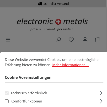
Schneller Versand
alt springen
Du hast 0 Produkt
War
Cookie-Voreinstellungen
Diese Website verwendet Cookies, um eine bestmögliche Erfahru
Home
EGB/ESD
Bekleidung
Arbeitsmäntel
Diese Website verwendet Cookies, um eine bestmögliche
Erfahrung bieten zu können.
Mehr Informationen ...
Fleecejacken
Cookie-Voreinstellungen
Fleecejacken
Technisch erforderlich
Produkte filtern
Komfortfunktionen