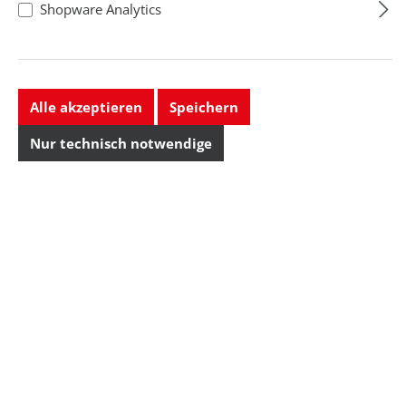
Shopware Analytics
Alle akzeptieren
Speichern
Nur technisch notwendige
ESD-Fleecejacke,
XS, blau
Größe: XS , Farbe: blau
Regulärer Preis: