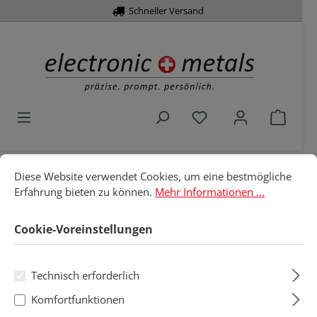
Schneller Versand
alt springen
Du hast 0 Produkte 
Waren
Cookie-Voreinstellungen
Diese Website verwendet Cookies, um eine bestmögliche Erfahru
Diese Website verwendet Cookies, um eine bestmögliche
Home
EGB/ESD
Lagertechnik
Erfahrung bieten zu können.
Mehr Informationen ...
Aufbewahrung
Serviceboxen/Mappen
Cookie-Voreinstellungen
Serviceboxen/Mappen
Technisch erforderlich
Produkte filtern
Komfortfunktionen