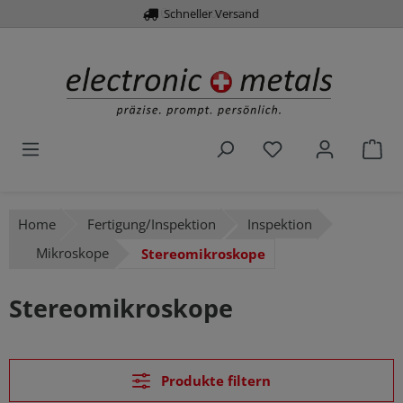
Über 10.000 Artikel
Schneller Versand
alt springen
Du hast 0 Produk
War
Home
Fertigung/Inspektion
Inspektion
Mikroskope
Stereomikroskope
Stereomikroskope
Produkte filtern