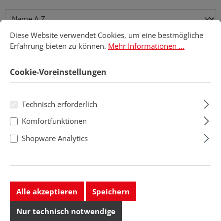
Cookie-Voreinstellungen
Diese Website verwendet Cookies, um eine bestmögliche Erfahru
Diese Website verwendet Cookies, um eine bestmögliche
Erfahrung bieten zu können.
Mehr Informationen ...
Cookie-Voreinstellungen
Technisch erforderlich
Komfortfunktionen
Shopware Analytics
Leica
Leica
Ivesta 3 für
Ivesta 3 mit
externe Kameras
integrierter
(C-Mount)
Kamera
Alle akzeptieren
Speichern
Nur technisch notwendige
Regulärer Preis:
Regulärer Preis:
2.924,90 CHF
5.195,30 CHF