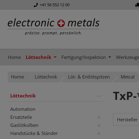
+41 56 552 12 00
springen
Zur Hauptnavigation springen
Home
Löttechnik
Fertigung/Inspektion
Werkzeug
Home
Löttechnik
Löt- & Entlötspitzen
Metcal
TxP-
Löttechnik
Automation
Ersatzteile
Hersteller
Gaslötkolben
Handstücke & Ständer