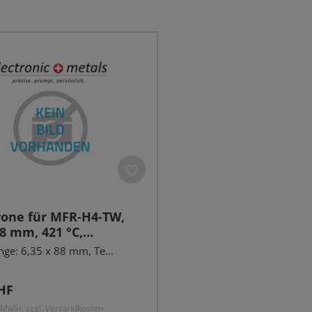
rone für MFR-H4-TW,
88 mm, 421 °C,
/abgewinkelt
nge: 6,35 x 88 mm, Te...
r Preis:
HF
. MwSt. zzgl. Versandkosten