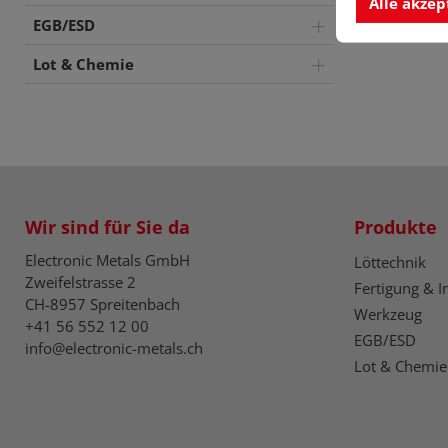
Alle akzep
EGB/ESD
Lot & Chemie
Wir sind für Sie da
Produkte
Electronic Metals GmbH
Löttechnik
Zweifelstrasse 2
Fertigung & I
CH-8957 Spreitenbach
Werkzeug
+41 56 552 12 00
EGB/ESD
info@electronic-metals.ch
Lot & Chemie