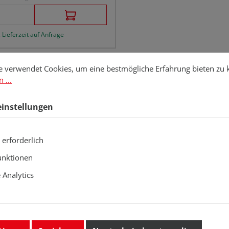
 Lieferzeit auf Anfrage
stellungen
erwendet Cookies, um eine bestmögliche Erfahrung bieten zu kö
e verwendet Cookies, um eine bestmögliche Erfahrung bieten zu
 ...
einstellungen
 erforderlich
unktionen
Analytics