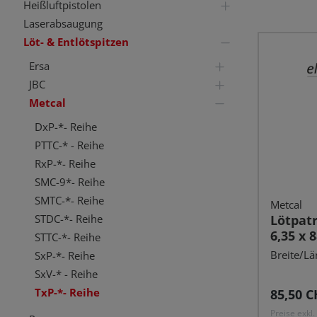
Heißluftpistolen
Laserabsaugung
Löt- & Entlötspitzen
Ersa
JBC
Metcal
DxP-*- Reihe
PTTC-* - Reihe
RxP-*- Reihe
SMC-9*- Reihe
SMTC-*- Reihe
Metcal
STDC-*- Reihe
Lötpat
6,35 x 
STTC-*- Reihe
Klinge
Breite/Lä
SxP-*- Reihe
SxV-* - Reihe
TxP-*- Reihe
Reguläre
85,50 C
Preise exkl