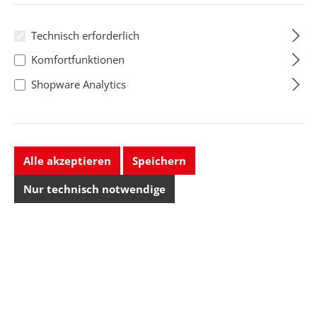
Technisch erforderlich
Komfortfunktionen
Shopware Analytics
Alle akzeptieren
Speichern
Nur technisch notwendige
ESD-Berufsschuh
ESD-Berufsschuh
Manager 3120,
uni6
Größe 39, schwarz
36773/36774/36775,
Größe: 39 , Farbe:
Größe: 35 , Farbe: blau
35, blau
schwarz
Regulärer Preis: