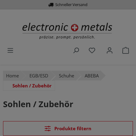
Über 10.000 Artikel
Schneller Versand
alt springen
Du hast 0 Produk
War
Home
EGB/ESD
Schuhe
ABEBA
Sohlen / Zubehör
Sohlen / Zubehör
Produkte filtern