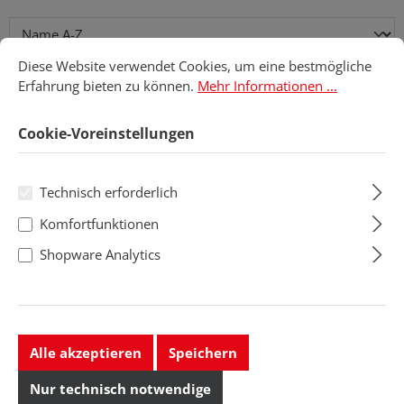
Cookie-Voreinstellungen
Diese Website verwendet Cookies, um eine bestmögliche Erfahru
Diese Website verwendet Cookies, um eine bestmögliche
Erfahrung bieten zu können.
Mehr Informationen ...
Cookie-Voreinstellungen
Technisch erforderlich
Komfortfunktionen
Shopware Analytics
Auswechselbare
Ersatzfußbett
Einlegesohle
352020, für Crawler
352610, ESD
Sicherheitsschuhe,
Alle akzeptieren
Speichern
Größe: 36
36
Nur technisch notwendige
Regulärer Preis:
Regulärer Preis: