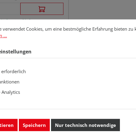
 Lieferzeit auf Anfrage
stellungen
erwendet Cookies, um eine bestmögliche Erfahrung bieten zu kö
e verwendet Cookies, um eine bestmögliche Erfahrung bieten zu
 ...
einstellungen
 erforderlich
unktionen
Analytics
tieren
Speichern
Nur technisch notwendige