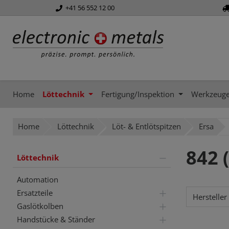
+41 56 552 12 00
springen
Zur Hauptnavigation springen
Home
Löttechnik
Fertigung/Inspektion
Werkzeug
Home
Löttechnik
Löt- & Entlötspitzen
Ersa
842 
Löttechnik
Automation
Ersatzteile
Hersteller
Gaslötkolben
Handstücke & Ständer