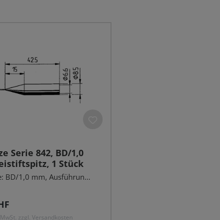
ze Serie 842, BD/1,0
istiftspitz, 1 Stück
: BD/1,0 mm, Ausführun...
r Preis:
HF
. MwSt. zzgl. Versandkosten