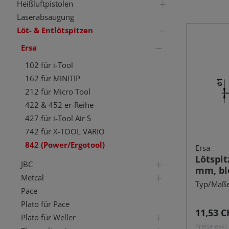
Heißluftpistolen
Laserabsaugung
Löt- & Entlötspitzen
Ersa
102 für i-Tool
162 für MINITIP
212 für Micro Tool
422 & 452 er-Reihe
427 für i-Tool Air S
742 für X-TOOL VARIO
842 (Power/Ergotool)
Ersa
Lötspit
JBC
mm, ble
Metcal
Typ/Maße
Pace
Plato für Pace
Reguläre
11,53 C
Plato für Weller
Preise exkl