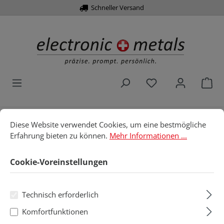
Schneller Versand
alt springen
Du hast 0 Produk
War
Cookie-Voreinstellungen
Diese Website verwendet Cookies, um eine bestmögliche Erfahru
Diese Website verwendet Cookies, um eine bestmögliche
Home
Werkzeuge
Bits
1/4" , Form C 6.3
Erfahrung bieten zu können.
Mehr Informationen ...
Sechskant
Cookie-Voreinstellungen
Sechskant
Technisch erforderlich
Produkte filtern
Komfortfunktionen