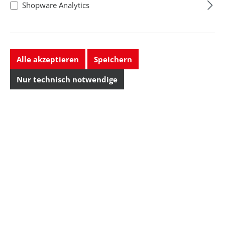
Shopware Analytics
Alle akzeptieren
Speichern
Nur technisch notwendige
Wiha
Standard-Bit, Form
Innensechskant,
1,5
Form: Innensechskant ,
Größe: ...