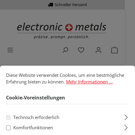
Schneller Versand
alt springen
Du hast 0 Produkte a
Warenko
Cookie-Voreinstellungen
Diese Website verwendet Cookies, um eine bestmögliche Erfahru
Diese Website verwendet Cookies, um eine bestmögliche
Home
Werkzeuge
Schraubendreher
Erfahrung bieten zu können.
Mehr Informationen ...
Elektronik
Sechskant/Kugelkopf
Cookie-Voreinstellungen
Sechskant/Kugelkopf
Technisch erforderlich
Produkte filtern
Komfortfunktionen