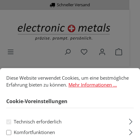
Schneller Versand
alt springen
Du hast 0 Produkte a
Warenko
Cookie-Voreinstellungen
Diese Website verwendet Cookies, um eine bestmögliche Erfahru
Diese Website verwendet Cookies, um eine bestmögliche
Home
Werkzeuge
Schraubendreher
Erfahrung bieten zu können.
Mehr Informationen ...
Elektronik
Torx
Cookie-Voreinstellungen
Torx
Technisch erforderlich
Produkte filtern
Komfortfunktionen