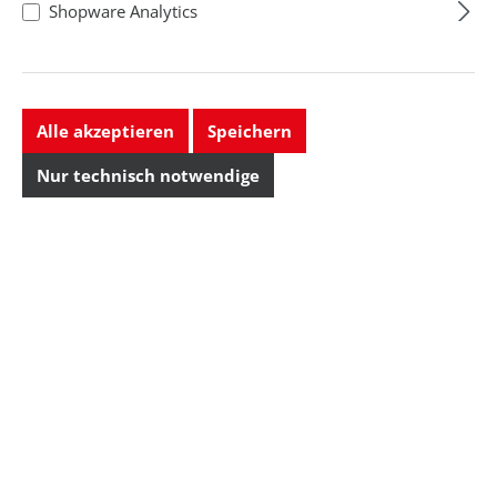
Shopware Analytics
Alle akzeptieren
Speichern
Nur technisch notwendige
Wiha
Torx-
Feinschraubendr
eher PicoFinish,
Form: Torx ,
Torx, T1x40 mm
Klingenbreite-/Lä...