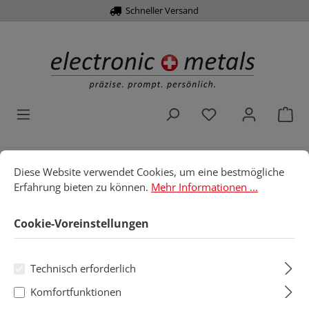
Schneller Versand
alt springen
Du hast 0 Produk
War
Cookie-Voreinstellungen
Diese Website verwendet Cookies, um eine bestmögliche Erfahru
Diese Website verwendet Cookies, um eine bestmögliche
Home
Werkzeuge
Schraubendreher
Erfahrung bieten zu können.
Mehr Informationen ...
ESD-Schraubendreher
Steckschlüssel
Cookie-Voreinstellungen
Steckschlüssel
Technisch erforderlich
Produkte filtern
Komfortfunktionen