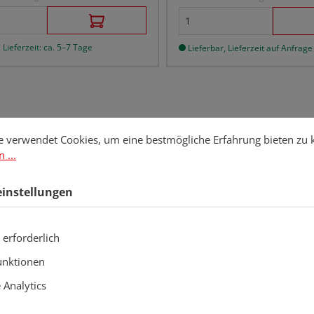
 Lieferzeit: ca. 5–7 Tage
Lieferbar, Lieferzeit auf Anfrage
stellungen
erwendet Cookies, um eine bestmögliche Erfahrung bieten zu kö
e verwendet Cookies, um eine bestmögliche Erfahrung bieten zu
 ...
einstellungen
 erforderlich
unktionen
Analytics