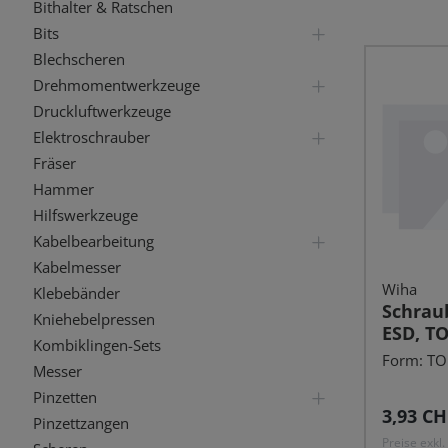
Bithalter & Ratschen
Bits
Blechscheren
Drehmomentwerkzeuge
Druckluftwerkzeuge
Elektroschrauber
Fräser
Hammer
Hilfswerkzeuge
Kabelbearbeitung
Kabelmesser
Wiha
Klebebänder
Schraub
Kniehebelpressen
ESD, T
Kombiklingen-Sets
Form: TOR
Messer
Pinzetten
Reguläre
3,93 CH
Pinzettzangen
Preise exkl