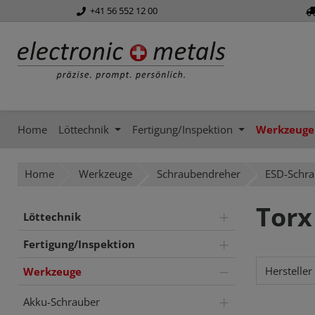
+41 56 552 12 00
springen
Zur Hauptnavigation springen
Home
Löttechnik
Fertigung/Inspektion
Werkzeuge
Home
Werkzeuge
Schraubendreher
ESD-Schr
Torx
Löttechnik
Fertigung/Inspektion
Hersteller
Werkzeuge
Akku-Schrauber