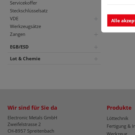
Servicekoffer
Steckschlüsselsatz
VDE
Alle akzep
Werkzeugsätze
Zangen
EGB/ESD
Lot & Chemie
Wir sind für Sie da
Produkte
Electronic Metals GmbH
Löttechnik
Zweifelstrasse 2
Fertigung & I
CH-8957 Spreitenbach
Werkzeug