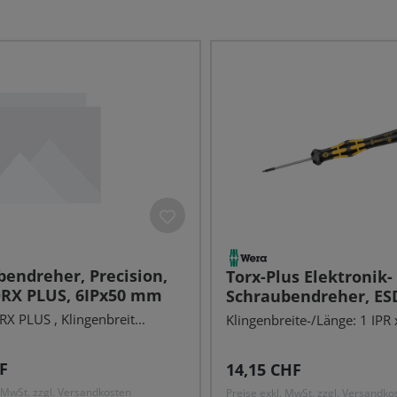
endreher, Precision,
Torx-Plus Elektronik-
ORX PLUS, 6IPx50 mm
Schraubendreher, ESD
40 mm, 97 mm
X PLUS , Klingenbreit...
Klingenbreite-/Länge: 1 IPR x
r Preis:
Regulärer Preis:
F
14,15 CHF
. MwSt. zzgl. Versandkosten
Preise exkl. MwSt. zzgl. Versandko