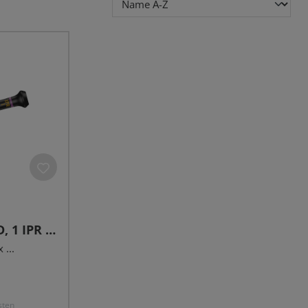
, 1 IPR x
 ...
sten