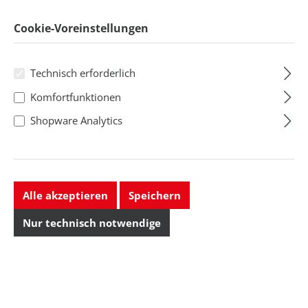
Cookie-Voreinstellungen
Technisch erforderlich
Komfortfunktionen
Shopware Analytics
Alle akzeptieren
Speichern
Nur technisch notwendige
Elektronik-
Präzisions-
Greifzange ESD,
Elektronik-
flache breite
Greifzange ESD,
Ausführung: flache breite
Ausführung: flache
glatte Backen
flache gezahnte
glat...
gezahnte Ba...
Backen, 130 mm