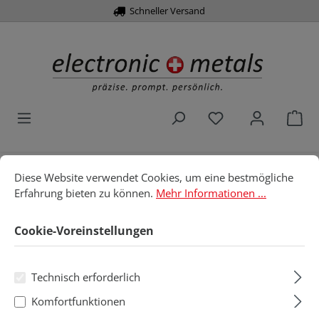
Schneller Versand
alt springen
Du hast 0 Produk
War
Cookie-Voreinstellungen
Diese Website verwendet Cookies, um eine bestmögliche Erfahru
Diese Website verwendet Cookies, um eine bestmögliche
Home
Werkzeuge
Zangen
Knipex
Erfahrung bieten zu können.
Mehr Informationen ...
Greifzangen
Elektronik-Greifzange
Cookie-Voreinstellungen
Elektronik-Greifzange
Technisch erforderlich
Produkte filtern
Komfortfunktionen