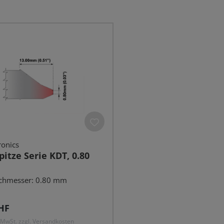
ronics
pitze Serie KDT, 0.80
chmesser: 0.80 mm
r Preis:
HF
. MwSt. zzgl. Versandkosten