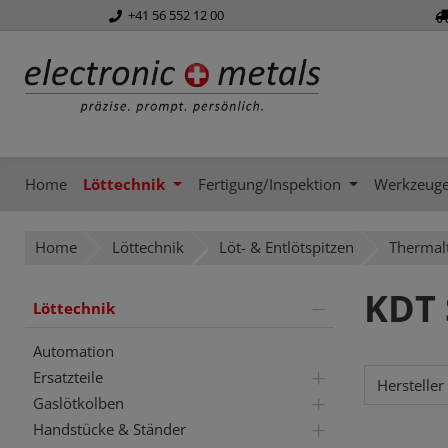
+41 56 552 12 00
springen
Zur Hauptnavigation springen
Home
Löttechnik
Fertigung/Inspektion
Werkzeug
Home
Löttechnik
Löt- & Entlötspitzen
Thermal
KDT 
Löttechnik
Automation
Ersatzteile
Hersteller
Gaslötkolben
Handstücke & Ständer