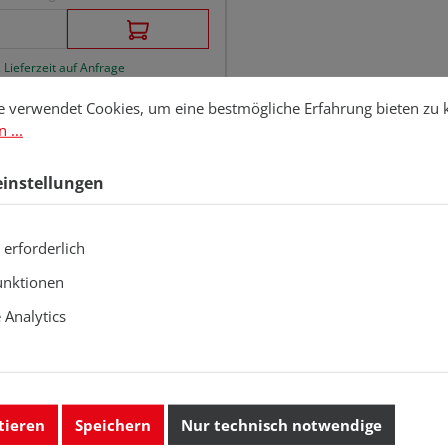
 Lieferzeit auf Anfrage
stellungen
erwendet Cookies, um eine bestmögliche Erfahrung bieten zu kö
e verwendet Cookies, um eine bestmögliche Erfahrung bieten zu
 ...
einstellungen
 erforderlich
unktionen
Analytics
tieren
Speichern
Nur technisch notwendige