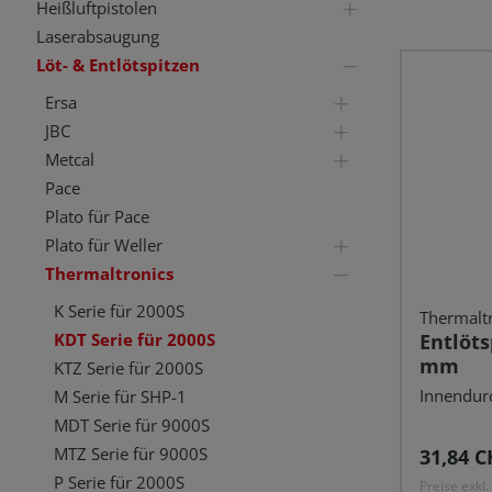
Heißluftpistolen
Laserabsaugung
Löt- & Entlötspitzen
Ersa
JBC
Metcal
Pace
Plato für Pace
Plato für Weller
Thermaltronics
K Serie für 2000S
Thermalt
KDT Serie für 2000S
Entlöts
mm
KTZ Serie für 2000S
Innendur
M Serie für SHP-1
MDT Serie für 9000S
MTZ Serie für 9000S
Reguläre
31,84 C
P Serie für 2000S
Preise exkl