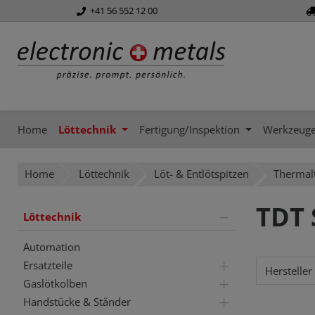
+41 56 552 12 00
springen
Zur Hauptnavigation springen
Home
Löttechnik
Fertigung/Inspektion
Werkzeug
Home
Löttechnik
Löt- & Entlötspitzen
Thermal
TDT 
Löttechnik
Automation
Ersatzteile
Hersteller
Gaslötkolben
Handstücke & Ständer