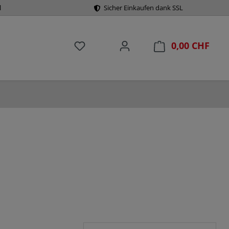
l
Sicher Einkaufen dank SSL
0,00 CHF
Du hast 0 Produkte auf dem Merkzet
Ware