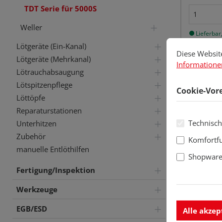
TDT Serie für 5000S
Weller
Lieferbar,
Cookie-Vorein
Diese Website v
Lötgeräte (Ein-Kanal)
Diese Websit
Lötgeräte (Mehrkanal)
Informationen
Lötrauchabsaugung
Lötspitzenpflege
Cookie-Vor
Löttöpfe
Reparaturstationen
Technisch
Unterhitzen
Zubehör
Komfortf
manuelle Entlöthilfen
Shopware 
Fertigung/Inspektion
Werkzeuge
EGB/ESD
Alle akzep