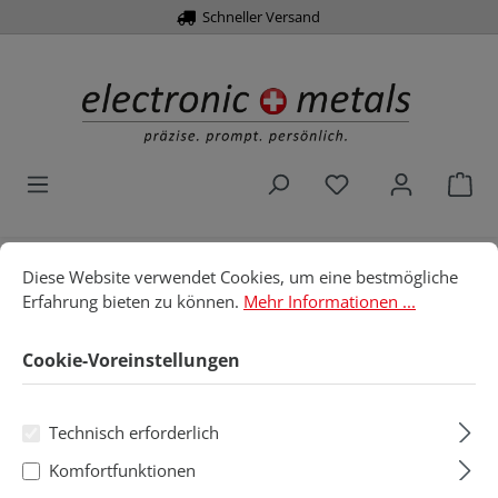
Schneller Versand
alt springen
Du hast 0 Produk
War
Cookie-Voreinstellungen
Diese Website verwendet Cookies, um eine bestmögliche Erfahru
Diese Website verwendet Cookies, um eine bestmögliche
Home
Werkzeuge
Schraubendreher
Erfahrung bieten zu können.
Mehr Informationen ...
ESD-Schraubendreher
Kreuz PZ
Cookie-Voreinstellungen
Kreuz PZ
Technisch erforderlich
Produkte filtern
Komfortfunktionen