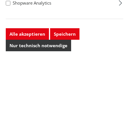
Shopware Analytics
Alle akzeptieren
Speichern
Nur technisch notwendige
Wiha
Pozidriv-
Schraubendreher
SoftFinish, ESD,
Klingenbreite-/Länge:
PZ0x60 mm
PZ0x60 m...