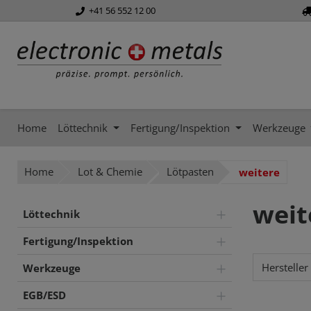
+41 56 552 12 00
springen
Zur Hauptnavigation springen
Home
Löttechnik
Fertigung/Inspektion
Werkzeuge
Home
Lot & Chemie
Lötpasten
weitere
weit
Löttechnik
Fertigung/Inspektion
Hersteller
Werkzeuge
EGB/ESD