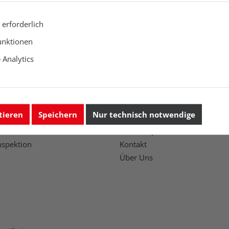
 erforderlich
 Lieferzeit auf Anfrage
unktionen
Analytics
Unternehmen
tieren
Speichern
Nur technisch notwendige
Workshops
nspektion
Kontakt
Über Uns