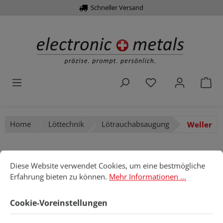
Schneller Versand
alt springen
Du hast 0 Produk
War
Home
Löttechnik
Lötrauchabsaugung
Weller
Cookie-Voreinstellungen
Diese Website verwendet Cookies, um eine bestmögliche Erfahru
Diese Website verwendet Cookies, um eine bestmögliche
Bildergalerie überspringen
Erfahrung bieten zu können.
Mehr Informationen ...
Cookie-Voreinstellungen